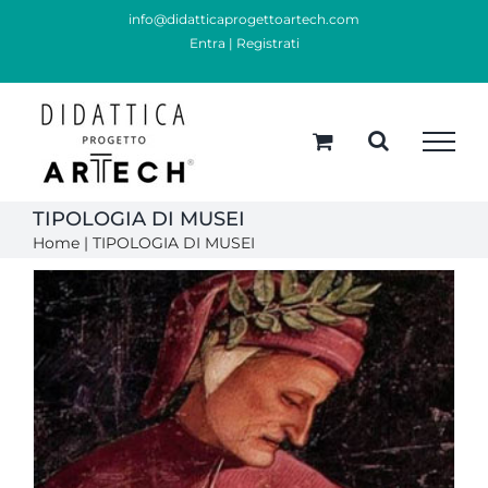
Skip
info@didatticaprogettoartech.com
Entra
|
Registrati
to
content
TIPOLOGIA DI MUSEI
Home
|
TIPOLOGIA DI MUSEI