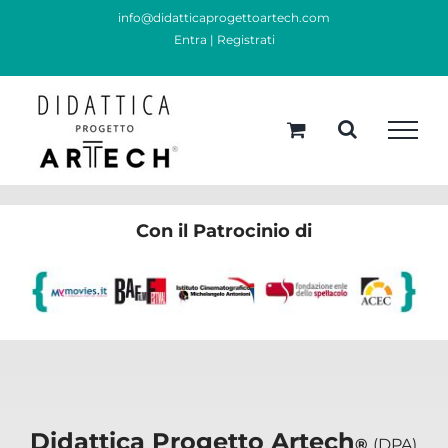
Skip
info@didatticaprogettoartech.com
Entra
|
Registrati
to
content
Con il Patrocinio di
Didattica Progetto Artech
®
(DPA)