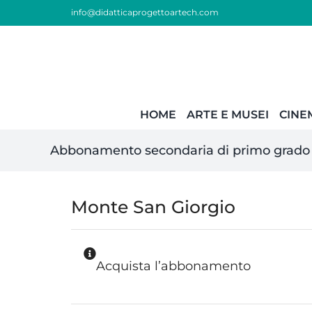
Skip
info@didatticaprogettoartech.com
to
content
HOME
ARTE E MUSEI
CINE
Abbonamento secondaria di primo grado
Monte San Giorgio
Acquista l’abbonamento