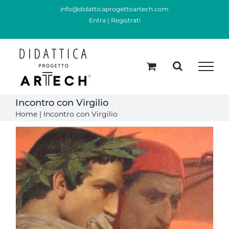
Skip
info@didatticaprogettoartech.com
Entra
|
Registrati
to
content
Incontro con Virgilio
Home
|
Incontro con Virgilio